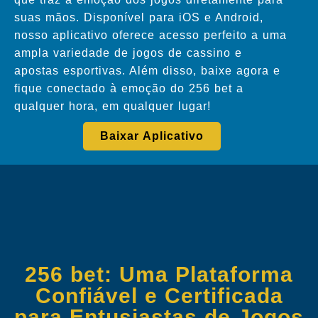
suas mãos. Disponível para iOS e Android,
nosso aplicativo oferece acesso perfeito a uma
ampla variedade de jogos de cassino e
apostas esportivas. Além disso, baixe agora e
fique conectado à emoção do 256 bet a
qualquer hora, em qualquer lugar!
Baixar Aplicativo
256 bet: Uma Plataforma
Confiável e Certificada
para Entusiastas de Jogos