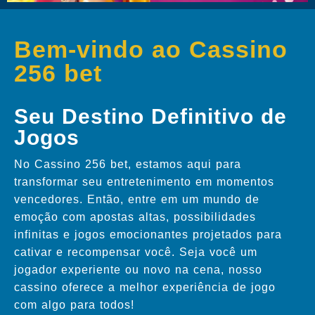
Bem-vindo ao Cassino
256 bet
Seu Destino Definitivo de
Jogos
No Cassino 256 bet, estamos aqui para
transformar seu entretenimento em momentos
vencedores. Então, entre em um mundo de
emoção com apostas altas, possibilidades
infinitas e jogos emocionantes projetados para
cativar e recompensar você. Seja você um
jogador experiente ou novo na cena, nosso
cassino oferece a melhor experiência de jogo
com algo para todos!