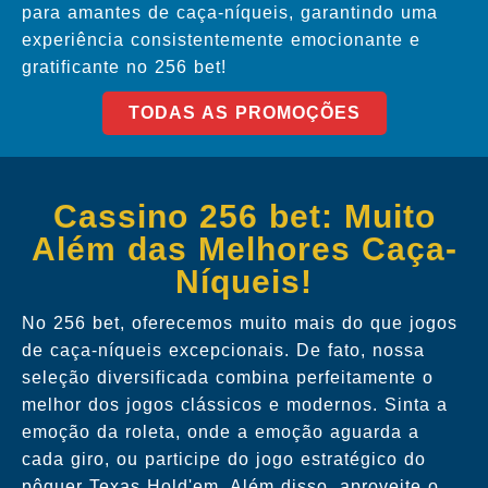
para amantes de caça-níqueis, garantindo uma
experiência consistentemente emocionante e
gratificante no 256 bet!
TODAS AS PROMOÇÕES
Cassino 256 bet: Muito
Além das Melhores Caça-
Níqueis!
No 256 bet, oferecemos muito mais do que jogos
de caça-níqueis excepcionais. De fato, nossa
seleção diversificada combina perfeitamente o
melhor dos jogos clássicos e modernos. Sinta a
emoção da roleta, onde a emoção aguarda a
cada giro, ou participe do jogo estratégico do
pôquer Texas Hold'em. Além disso, aproveite o