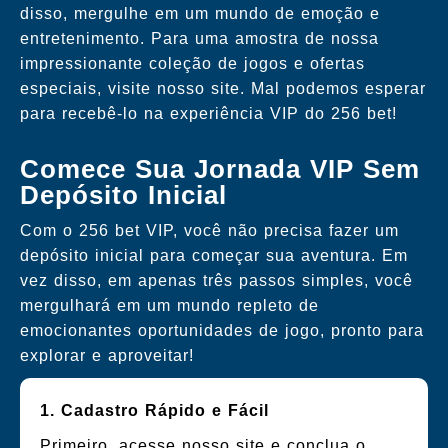
disso, mergulhe em um mundo de emoção e
entretenimento. Para uma amostra de nossa
impressionante coleção de jogos e ofertas
especiais, visite nosso site. Mal podemos esperar
para recebê-lo na experiência VIP do 256 bet!
Comece Sua Jornada VIP Sem
Depósito Inicial
Com o 256 bet VIP, você não precisa fazer um
depósito inicial para começar sua aventura. Em
vez disso, em apenas três passos simples, você
mergulhará em um mundo repleto de
emocionantes oportunidades de jogo, pronto para
explorar e aproveitar!
1. Cadastro Rápido e Fácil
Primeiro, acesse nosso site e conclua o