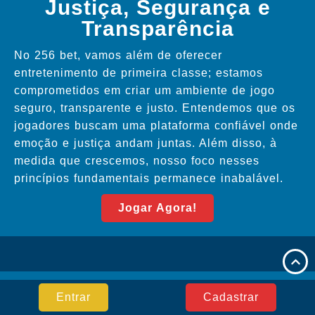
Justiça, Segurança e
Transparência
No 256 bet, vamos além de oferecer
entretenimento de primeira classe; estamos
comprometidos em criar um ambiente de jogo
seguro, transparente e justo. Entendemos que os
jogadores buscam uma plataforma confiável onde
emoção e justiça andam juntas. Além disso, à
medida que crescemos, nosso foco nesses
princípios fundamentais permanece inabalável.
Jogar Agora!
O Melhor Destino para Entusiastas de Jogos em
Entrar
Cadastrar
Todo o Mundo