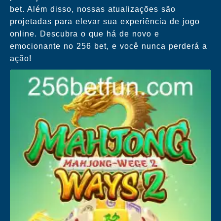
bet. Além disso, nossas atualizações são
projetadas para elevar sua experiência de jogo
online. Descubra o que há de novo e
emocionante no 256 bet, e você nunca perderá a
ação!