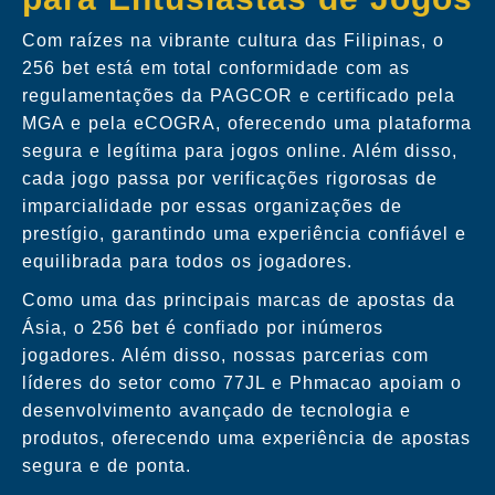
Com raízes na vibrante cultura das Filipinas, o
256 bet está em total conformidade com as
regulamentações da PAGCOR e certificado pela
MGA e pela eCOGRA, oferecendo uma plataforma
segura e legítima para jogos online. Além disso,
cada jogo passa por verificações rigorosas de
imparcialidade por essas organizações de
prestígio, garantindo uma experiência confiável e
equilibrada para todos os jogadores.
Como uma das principais marcas de apostas da
Ásia, o 256 bet é confiado por inúmeros
jogadores. Além disso, nossas parcerias com
líderes do setor como 77JL e Phmacao apoiam o
desenvolvimento avançado de tecnologia e
produtos, oferecendo uma experiência de apostas
segura e de ponta.