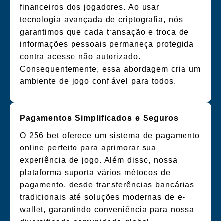
financeiros dos jogadores. Ao usar
tecnologia avançada de criptografia, nós
garantimos que cada transação e troca de
informações pessoais permaneça protegida
contra acesso não autorizado.
Consequentemente, essa abordagem cria um
ambiente de jogo confiável para todos.
Pagamentos Simplificados e Seguros
O 256 bet oferece um sistema de pagamento
online perfeito para aprimorar sua
experiência de jogo. Além disso, nossa
plataforma suporta vários métodos de
pagamento, desde transferências bancárias
tradicionais até soluções modernas de e-
wallet, garantindo conveniência para nossa